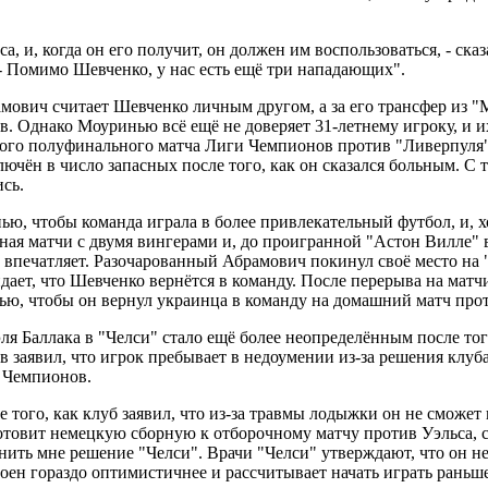
а, и, когда он его получит, он должен им воспользоваться, - ск
 - Помимо Шевченко, у нас есть ещё три нападающих".
мович считает Шевченко личным другом, а за его трансфер из "М
в. Однако Моуринью всё ещё не доверяет 31-летнему игроку, и 
ого полуфинального матча Лиги Чемпионов против "Ливерпуля"
лючён в число запасных после того, как он сказался больным. С 
сь.
ю, чтобы команда играла в более привлекательный футбол, и, х
ная матчи с двумя вингерами и, до проигранной "Астон Вилле" 
е впечатляет. Разочарованный Абрамович покинул своё место на
дает, что Шевченко вернётся в команду. После перерыва на матч
ью, чтобы он вернул украинца в команду на домашний матч прот
я Баллака в "Челси" стало ещё более неопределённым после тог
заявил, что игрок пребывает в недоумении из-за решения клуба 
 Чемпионов.
ле того, как клуб заявил, что из-за травмы лодыжки он не сможе
отовит немецкую сборную к отборочному матчу против Уэльса, ск
нить мне решение "Челси". Врачи "Челси" утверждают, что он не
оен гораздо оптимистичнее и рассчитывает начать играть раньш