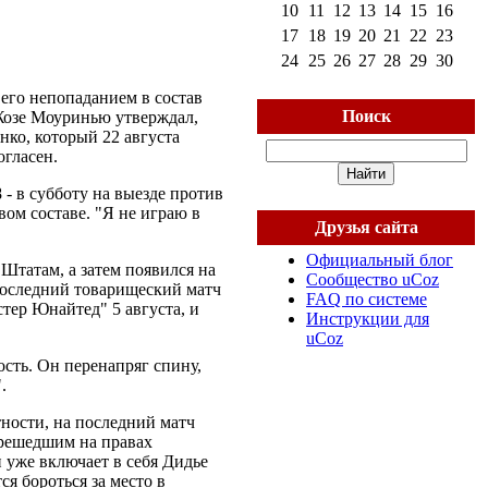
10
11
12
13
14
15
16
17
18
19
20
21
22
23
24
25
26
27
28
29
30
его непопаданием в состав
Поиск
 Жозе Моуринью утверждал,
нко, который 22 августа
огласен.
- в субботу на выезде против
ом составе. "Я не играю в
Друзья сайта
Официальный блог
Штатам, а затем появился на
Сообщество uCoz
последний товарищеский матч
FAQ по системе
тер Юнайтед" 5 августа, и
Инструкции для
uCoz
ость. Он перенапряг спину,
.
тности, на последний матч
решедшим на правах
 уже включает в себя Дидье
я бороться за место в