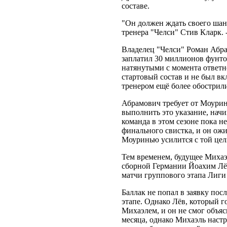
составе.
"Он должен ждать своего шанс
тренера "Челси" Стив Кларк.
Владелец "Челси" Роман Абра
заплатил 30 миллионов фунто
натянутыми с момента ответн
стартовый состав и не был вк
тренером ещё более обострили
Абрамович требует от Моуринь
выполнить это указание, начи
команда в этом сезоне пока н
финального свистка, и он ожи
Моуринью усилится с той цел
Тем временем, будущее Михаэл
сборной Германии Йоахим Лёв 
матчи группового этапа Лиги
Баллак не попал в заявку пос
этапе. Однако Лёв, который г
Михаэлем, и он не смог объяс
месяца, однако Михаэль настр