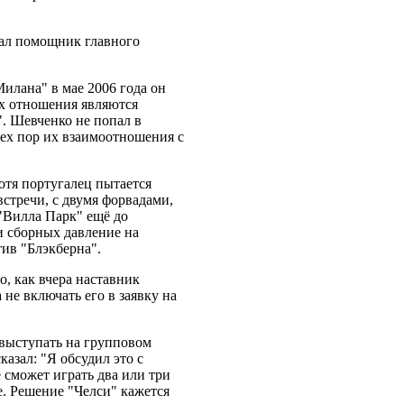
азал помощник главного
илана" в мае 2006 года он
их отношения являются
. Шевченко не попал в
тех пор их взаимоотношения с
отя португалец пытается
встречи, с двумя форвадами,
 "Вилла Парк" ещё до
и сборных давление на
ив "Блэкберна".
о, как вчера наставник
не включать его в заявку на
т выступать на групповом
азал: "Я обсудил это с
 сможет играть два или три
е. Решение "Челси" кажется