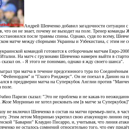
Андрей Шевченко добавил загадочности ситуации с 
ав, что он не знает, почему не выходит на поле. Тренер команды
сстановился после травмы спины. Однако, судя по всему, Шевче
ском матче между сборными Украины и Узбекистана, с этим не с
украинской командой готовится к отборочным матчам Евро-2008 
 Италии. На матч с грузинами Шевченко намерен выйти в стартов
 - сказал он. - Я этого не понимаю, однако я жду своего шанса".
ыграл три матча в течение предсезонного тура по Соединённым 
с "Фейенордом" и "Глазго Рэнджерс". Он не поехал в Данию на 
вался в преддверии матча на Суперкубок Англии против "Манчес
 поле.
абио Паризи сказал: "Это не проблема и не какая-то неожиданн
 Жозе Моуринью не хотел рисковать им [в матче за Суперкубок]"
зу не включил Шевченко в состав на матчи премьер-лиги, в час
боту. Этим летом Моуринью укрепил свою атакующую линию пе
нской "Баварии" Клаудио Писарро, и, учитывая, что линия атаки
вченко не осталось сомнений относительно того, что ему придётс