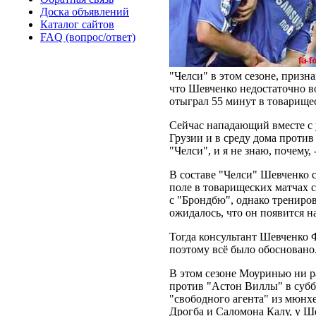
Доска объявлений
Каталог сайтов
FAQ (вопрос/ответ)
"Челси" в этом сезоне, призн
что Шевченко недостаточно во
отыграл 55 минут в товарище
Сейчас нападающий вместе с 
Грузии и в среду дома против
"Челси", и я не знаю, почему,
В составе "Челси" Шевченко с
поле в товарищеских матчах 
с "Брондбю", однако трениро
ожидалось, что он появится на
Тогда консультант Шевченко Ф
поэтому всё было обосновано.
В этом сезоне Моуринью ни ра
против "Астон Виллы" в суб
"свободного агента" из мюнхе
Дрогба и Саломона Калу, у Ше